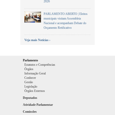
2026
PARLAMENTO ABERTO | Eleitos
municipais visitam Assembleia
Nacional e acompanham Debate do
Orçamento Retificativo
Veja mais Notícias ›
Parlamento
Estatutos e Competências
Órgãos
Informação Geral
Conhecer
Gestão
Legislação
Órgãos Externos
Deputados
Atividade Parlamentar
Comissões