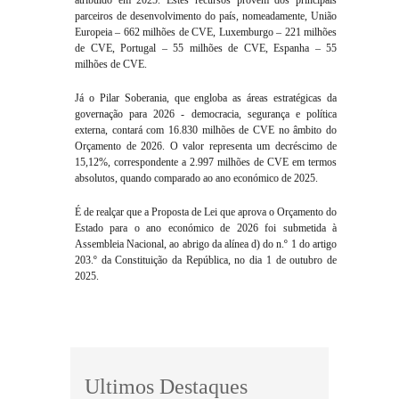
atribuído em 2025. Estes recursos provêm dos principais
parceiros de desenvolvimento do país, nomeadamente, União
Europeia – 662 milhões de CVE, Luxemburgo – 221 milhões
de CVE, Portugal – 55 milhões de CVE, Espanha – 55
milhões de CVE.
Já o Pilar Soberania, que engloba as áreas estratégicas da
governação para 2026 - democracia, segurança e política
externa, contará com 16.830 milhões de CVE no âmbito do
Orçamento de 2026. O valor representa um decréscimo de
15,12%, correspondente a 2.997 milhões de CVE em termos
absolutos, quando comparado ao ano económico de 2025.
É de realçar que a Proposta de Lei que aprova o Orçamento do
Estado para o ano económico de 2026 foi submetida à
Assembleia Nacional, ao abrigo da alínea d) do n.º 1 do artigo
203.º da Constituição da República, no dia 1 de outubro de
2025.
Ultimos Destaques