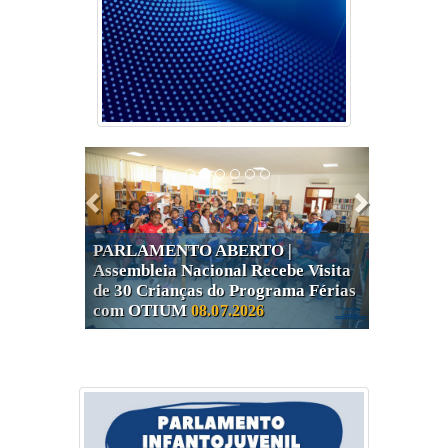
O Parlamento deve possibilitar que os
cidadãos participem efetivamente das
atividades do Poder Legislativo e de suas
tomadas de decisão.
Ética e Probidade
Anterior
Próximo
A ética e a probidade devem orientar o
trabalho do Legislativo, gerando o
fortalecimento dos processos democráticos,
a credibilidade e a confiança dos cidadãos
no Parlamento.
PARLAMENTO ABERTO |
Assembleia Nacional Recebe Visita
de 30 Crianças do Programa Férias
com OTIUM
08.07.2026