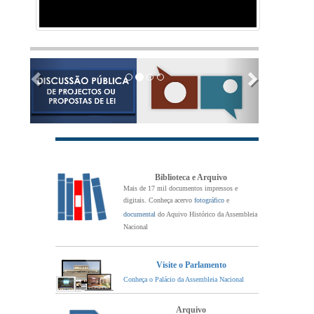
Previous
Next
Biblioteca e Arquivo
Mais de 17 mil documentos impressos e
digitais. Conheça acervo
fotográfico
e
documental
do Aquivo Histórico da Assembleia
Nacional
Visite o Parlamento
Conheça o Palácio da Assembleia Nacional
Arquivo