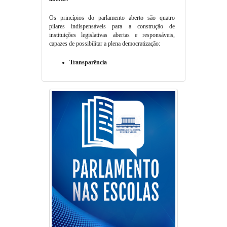
Os princípios do parlamento aberto são quatro
pilares indispensáveis para a construção de
instituições legislativas abertas e responsáveis,
capazes de possibilitar a plena democratização:
Transparência
O Parlamento deve possibilitar que a
sociedade mantenha-se informada sobre
todas as atividades dos seus representantes
no cumprimento de suas funções
parlamentares. Trata-se de um princípio
transversal, no sentido de que sua realização
configura requisito necessário para a
concretização dos demais.
Prestação de Contas (Accountability)
O Parlamento tem o dever de ofertar livre
acesso às informações sobre gastos
públicos, a fim de que a sociedade possa
exercer o controle social.
Participação Cidadã