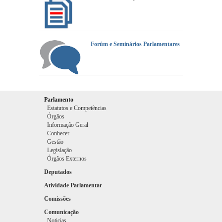
Forúm e Seminários Parlamentares
Parlamento
Estatutos e Competências
Órgãos
Informação Geral
Conhecer
Gestão
Legislação
Órgãos Externos
Deputados
Atividade Parlamentar
Comissões
Comunicação
Noticias