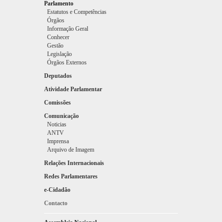
Parlamento
Estatutos e Competências
Órgãos
Informação Geral
Conhecer
Gestão
Legislação
Adilson da Graça Jesus
Órgãos Externos
Deputados
Atividade Parlamentar
Comissões
Comunicação
Noticias
ANTV
Imprensa
Arquivo de Imagem
Relações Internacionais
Alberto Pereira Rodrigues
Redes Parlamentares
e-Cidadão
Contacto