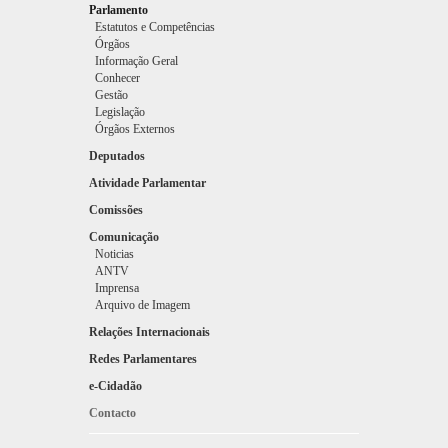
Parlamento
Estatutos e Competências
Órgãos
Informação Geral
Conhecer
Gestão
Legislação
Adilson da Graça Jesus
Órgãos Externos
Deputados
Atividade Parlamentar
Comissões
Comunicação
Noticias
ANTV
Imprensa
Arquivo de Imagem
Relações Internacionais
Alberto Pereira Rodrigues
Redes Parlamentares
e-Cidadão
Contacto