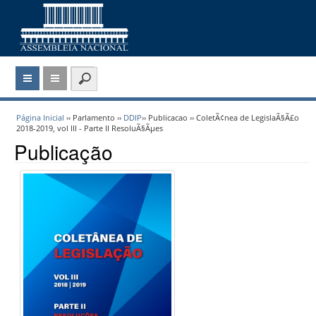
Página Inicial
›› Parlamento ››
DDIP
›› Publicacao ›› ColetÃ¢nea de LegislaÃ§Ã£o
2018-2019, vol III - Parte II ResoluÃ§Ãµes
Publicação