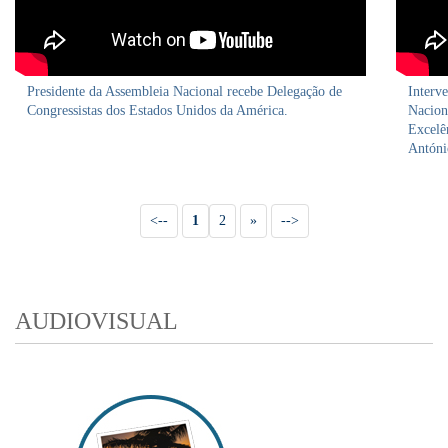
Presidente da Assembleia Nacional recebe Delegação de
Interv
Congressistas dos Estados Unidos da América.
Nacion
Excelê
Antóni
<--
1
2
»
-->
AUDIOVISUAL