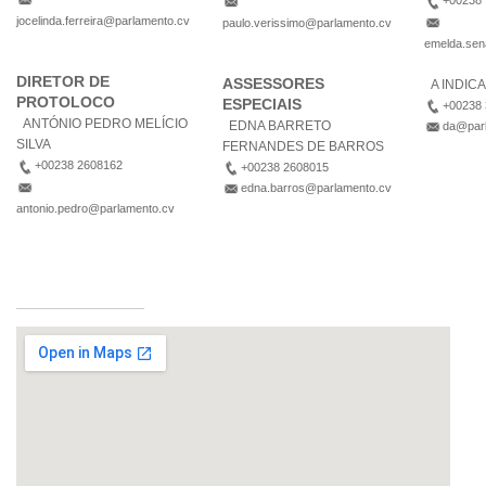
+00238 .
jocelinda.ferreira@parlamento.cv
paulo.verissimo@parlamento.cv
emelda.sen
DIRETOR DE
ASSESSORES
A INDIC
PROTOLOCO
ESPECIAIS
+00238
ANTÓNIO PEDRO MELÍCIO
EDNA BARRETO
da@par
SILVA
FERNANDES DE BARROS
+00238 2608162
+00238 2608015
edna.barros@parlamento.cv
antonio.pedro@parlamento.cv