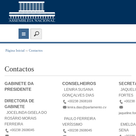
Página Inicial
››
Contactos
Contactos
GABINETE DA
CONSELHEIROS
SECRET
PRESIDENTE
LENIRA SUSANA
JAQUEL
GONÇALVES DIAS
FORTES
DIRECTORA DE
+00238 2608169
+00238
GABINETE
lenira.dias@parlamento.cv
JOCELINDA GISELA DO
jaqueline.f
ROSÁRIO MORAIS
PAULO FERREIRA
FERREIRA
VERÍSSIMO
EMELDA 
+00238 2608045
SENA
+00238 2608045