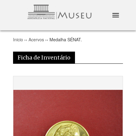
Toggle
navigation
Inicio
››
Acervos
›› Medalha SÉNAT.
Ficha de Inventário