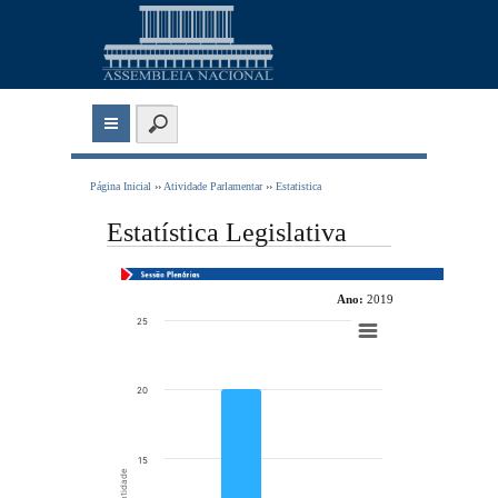
Página Inicial
››
Atividade Parlamentar
››
Estatistica
Estatística Legislativa
Ano:
2019
Chart
25
Bar chart with 2 data series.
View as data table, Chart
20
The chart has 1 X axis displaying categories.
The chart has 1 Y axis displaying Quantidade. Data ranges from 2 to 20.
15
Quantidade