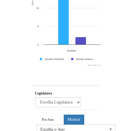
10
5
0
Sessões
Sessão Ordinária
Sessão Solene
Highcharts.com
End of interactive chart.
Legislatura
Mostrar
Por Ano:
Escolha o Ano