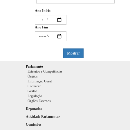
Ano Início
Ano Fim
Mostrar
Parlamento
Estatutos e Competências
Órgãos
Informação Geral
Conhecer
Gestão
Legislação
Órgãos Externos
Deputados
Atividade Parlamentar
Comissões