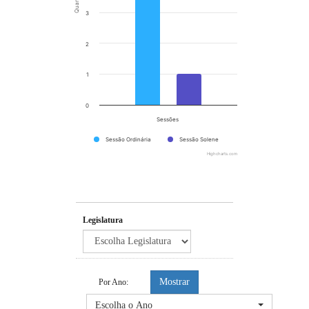
3
2
1
0
Sessões
Sessão Ordinária
Sessão Solene
Highcharts.com
End of interactive chart.
Legislatura
Mostrar
Por Ano:
Escolha o Ano