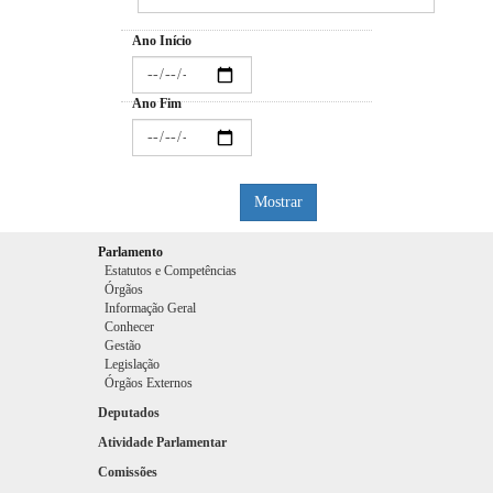
Ano Início
Ano Fim
Mostrar
Parlamento
Estatutos e Competências
Órgãos
Informação Geral
Conhecer
Gestão
Legislação
Órgãos Externos
Deputados
Atividade Parlamentar
Comissões